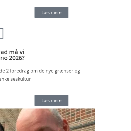
Læs mere
ad må vi
no 2026?
 de 2 foredrag om de nye grænser og
ænkelseskultur
Læs mere