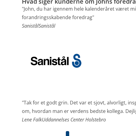
Hvad siger
kunderne
om Johns foredra
"John, du har igennem hele kalenderåret været min
forandringsskabende foredrag"
Sanistål
Sanistål
"Tak for et godt grin. Det var et sjovt, alvorligt
om, hvordan man er verdens bedste kollega. Dejlig
Lene Falk
Uddannelses Center Holstebro