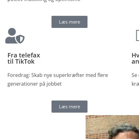
Læs mere
Fra telefax
Hv
til TikTok
an
Foredrag: Skab nye superkræfter med flere
Se
generationer på jobbet
kr
Læs mere