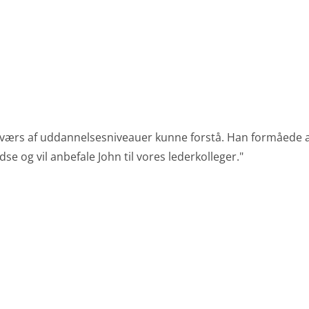
på tværs af uddannelsesniveauer kunne forstå. Han formåede a
e og vil anbefale John til vores lederkolleger."