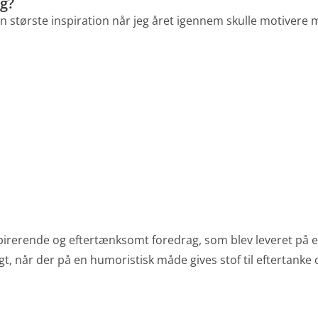
g?
 største inspiration når jeg året igennem skulle motivere mi
, inspirerende og eftertænksomt foredrag, som blev leveret på
t, når der på en humoristisk måde gives stof til eftertanke