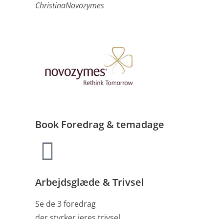
Christina
Novozymes
Book
Foredrag & temadage
Arbejdsglæde & Trivsel
Se de 3 foredrag
der styrker jeres trivsel