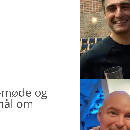
e-møde og
mål om