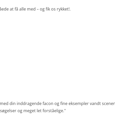
de at få alle med – og fik os rykket!.
 med din inddragende facon og fine eksempler vandt scenen. 
øgelser og meget let forståelige."