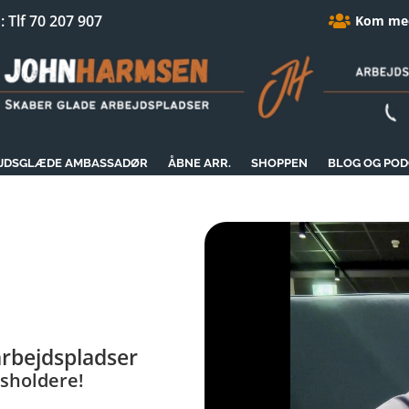
 Tlf 70 207 907
Kom med
JDSGLÆDE AMBASSADØR
ÅBNE ARR.
SHOPPEN
BLOG OG PO
rbejdspladser
sholdere!